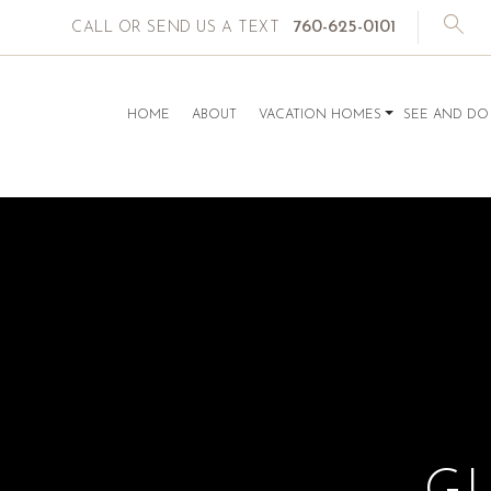
760-625-0101
CALL OR SEND US A TEXT
HOME
ABOUT
VACATION HOMES
SEE AND DO